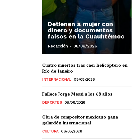
Detienen a mujer con
dinero y documentos
falsos en la Cuauhtémoc
Redacción
-
08/08/2026
Cuatro muertos tras caer helicóptero en
Chiapas
Río de Janeiro
Coahuila
INTERNACIONAL
08/08/2026
éxico
Jalisco
Fallece Jorge Messi a los 68 años
n
Veracruz
DEPORTES
08/08/2026
Sonora
ana Roo
Obra de compositor mexicano gana
Nuevo León
galardón internacional
CULTURA
08/08/2026