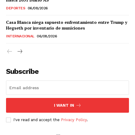
DEPORTES
06/08/2026
Estados
Casa Blanca niega supuesto enfrentamiento entre Trump y
Hegseth por inventario de municiones
Aguascalientes
Baja California
INTERNACIONAL
06/08/2026
Baja California Sur
Campeche
Chiapas
Chihuahua
Ciudad de México
Coahuila
Colima
Durango
Estado de México
Guanajuato
Guerrero
Hidalgo
Jalisco
Michoacán
Zacatecas
Yucatán
Veracruz
Subscribe
Tlaxcala
Tamaulipas
Tabasco
Sonora
Sinaloa
San Luis Potosí
Quintana Roo
Querétaro
Puebla
Oaxaca
Nuevo León
Nayarit
Morelos
I WANT IN
I've read and accept the
Privacy Policy
.