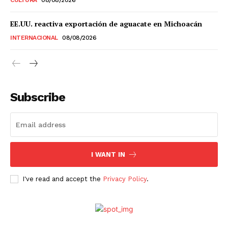
Estados
EE.UU. reactiva exportación de aguacate en Michoacán
INTERNACIONAL
08/08/2026
Aguascalientes
Baja California
Baja California Sur
Campeche
Chiapas
Chihuahua
Ciudad de México
Coahuila
Colima
Durango
Estado de México
Guanajuato
Guerrero
Hidalgo
Jalisco
Subscribe
Michoacán
Zacatecas
Yucatán
Veracruz
Tlaxcala
Tamaulipas
Tabasco
Sonora
Sinaloa
San Luis Potosí
Quintana Roo
Querétaro
Puebla
Oaxaca
Nuevo León
Nayarit
Morelos
I WANT IN
I've read and accept the
Privacy Policy
.