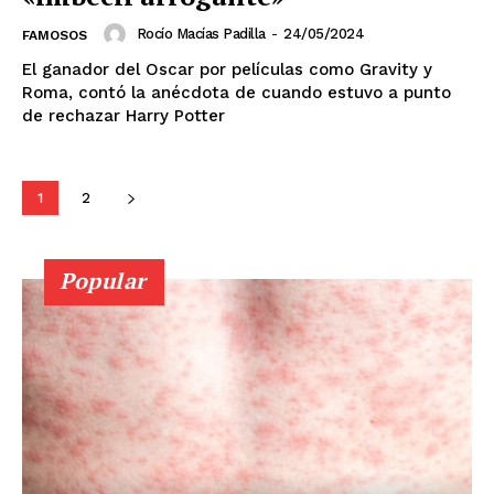
Sinaloa
San Luis Potosí
Quintana Roo
Rocío Macías Padilla
-
24/05/2024
FAMOSOS
Querétaro
Puebla
Oaxaca
Nuevo León
El ganador del Oscar por películas como Gravity y
Nayarit
Morelos
Roma, contó la anécdota de cuando estuvo a punto
de rechazar Harry Potter
1
2
Popular