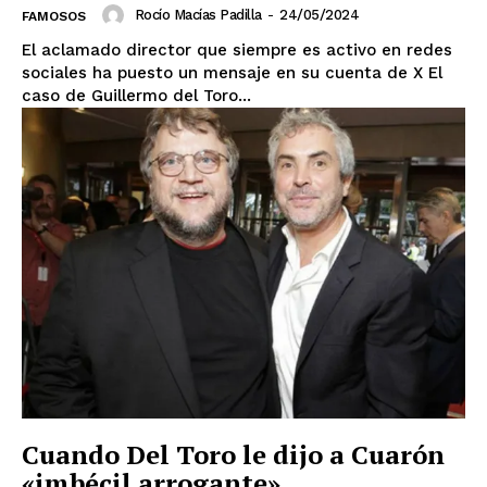
Rocío Macías Padilla
-
24/05/2024
FAMOSOS
El aclamado director que siempre es activo en redes
sociales ha puesto un mensaje en su cuenta de X El
caso de Guillermo del Toro...
SUSCRIBIRSE
Estados
Aguascalientes
Baja California
Baja California Sur
Campeche
Chiapas
Chihuahua
Ciudad de México
Coahuila
Colima
Durango
Estado de México
Guanajuato
Guerrero
Hidalgo
Jalisco
Cuando Del Toro le dijo a Cuarón
Michoacán
Zacatecas
Yucatán
Veracruz
«imbécil arrogante»
Tlaxcala
Tamaulipas
Tabasco
Sonora