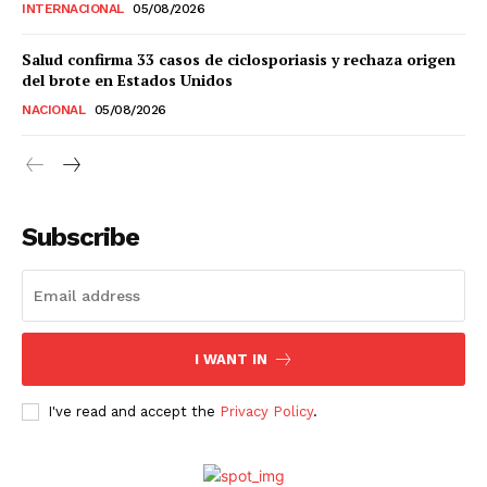
INTERNACIONAL
05/08/2026
Estados
Salud confirma 33 casos de ciclosporiasis y rechaza origen
del brote en Estados Unidos
Aguascalientes
Baja California
NACIONAL
05/08/2026
Baja California Sur
Campeche
Chiapas
Chihuahua
Ciudad de México
Coahuila
Colima
Durango
Estado de México
Guanajuato
Guerrero
Hidalgo
Jalisco
Michoacán
Zacatecas
Yucatán
Veracruz
Subscribe
Tlaxcala
Tamaulipas
Tabasco
Sonora
Sinaloa
San Luis Potosí
Quintana Roo
Querétaro
Puebla
Oaxaca
Nuevo León
Nayarit
Morelos
I WANT IN
I've read and accept the
Privacy Policy
.