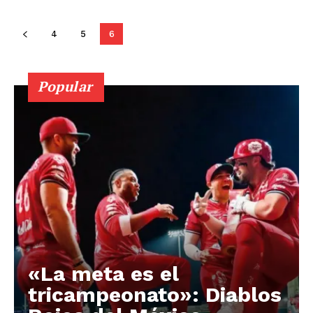
Querétaro
Puebla
Oaxaca
Nuevo León
Nayarit
Morelos
4
5
6
Popular
«La meta es el
tricampeonato»: Diablos