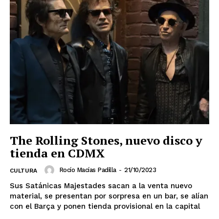
SUSCRIBIRSE
Estados
The Rolling Stones, nuevo disco y
Aguascalientes
Baja California
tienda en CDMX
Baja California Sur
Campeche
Chiapas
Chihuahua
Ciudad de México
Coahuila
Rocío Macías Padilla
-
21/10/2023
CULTURA
Colima
Durango
Estado de México
Guanajuato
Guerrero
Hidalgo
Jalisco
Sus Satánicas Majestades sacan a la venta nuevo
Michoacán
Zacatecas
Yucatán
Veracruz
material, se presentan por sorpresa en un bar, se alían
Tlaxcala
Tamaulipas
Tabasco
Sonora
con el Barça y ponen tienda provisional en la capital
Sinaloa
San Luis Potosí
Quintana Roo