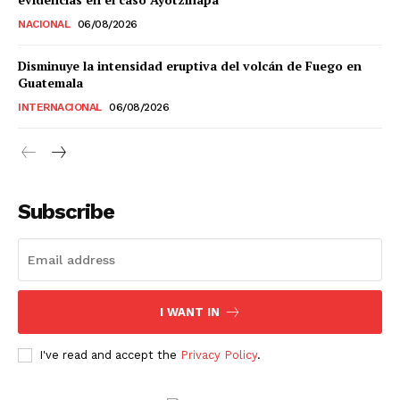
NACIONAL
06/08/2026
Estados
Disminuye la intensidad eruptiva del volcán de Fuego en
Guatemala
Aguascalientes
Baja California
INTERNACIONAL
06/08/2026
Baja California Sur
Campeche
Chiapas
Chihuahua
Ciudad de México
Coahuila
Colima
Durango
Estado de México
Guanajuato
Guerrero
Hidalgo
Jalisco
Michoacán
Zacatecas
Yucatán
Veracruz
Subscribe
Tlaxcala
Tamaulipas
Tabasco
Sonora
Sinaloa
San Luis Potosí
Quintana Roo
Querétaro
Puebla
Oaxaca
Nuevo León
Nayarit
Morelos
I WANT IN
I've read and accept the
Privacy Policy
.