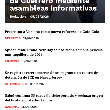
de Guerrero mediante
asambleas informativas
Redacción
-
05/08/2026
SUSCRIBIRSE
Presentan a Vozinha como nuevo refuerzo de Colo Colo
DEPORTES
05/08/2026
Spider-Man: Brand New Day se posiciona como la película
Estados
más taquillera de 2026
FAMOSOS
05/08/2026
Aguascalientes
Baja California
Baja California Sur
Campeche
Chiapas
Se registra tercera muerte de un migrante en centro de
Chihuahua
Ciudad de México
Coahuila
detención de ICE en Nueva Jersey
Colima
Durango
Estado de México
INTERNACIONAL
05/08/2026
Guanajuato
Guerrero
Hidalgo
Jalisco
Michoacán
Zacatecas
Yucatán
Veracruz
Salud confirma 33 casos de ciclosporiasis y rechaza origen
Tlaxcala
Tamaulipas
Tabasco
Sonora
del brote en Estados Unidos
Sinaloa
San Luis Potosí
Quintana Roo
NACIONAL
05/08/2026
Querétaro
Puebla
Oaxaca
Nuevo León