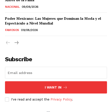
NACIONAL
09/08/2026
Estados
Poder Mexicano: Las Mujeres que Dominan la Moda y el
Espectáculo a Nivel Mundial
Aguascalientes
Baja California
FAMOSOS
09/08/2026
Baja California Sur
Campeche
Chiapas
Chihuahua
Ciudad de México
Coahuila
Colima
Durango
Estado de México
Guanajuato
Guerrero
Hidalgo
Jalisco
Michoacán
Zacatecas
Yucatán
Veracruz
Subscribe
Tlaxcala
Tamaulipas
Tabasco
Sonora
Sinaloa
San Luis Potosí
Quintana Roo
Querétaro
Puebla
Oaxaca
Nuevo León
Nayarit
Morelos
I WANT IN
I've read and accept the
Privacy Policy
.