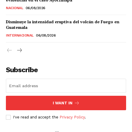
NACIONAL
06/08/2026
Estados
Disminuye la intensidad eruptiva del volcán de Fuego en
Guatemala
Aguascalientes
Baja California
INTERNACIONAL
06/08/2026
Baja California Sur
Campeche
Chiapas
Chihuahua
Ciudad de México
Coahuila
Colima
Durango
Estado de México
Guanajuato
Guerrero
Hidalgo
Jalisco
Michoacán
Zacatecas
Yucatán
Veracruz
Subscribe
Tlaxcala
Tamaulipas
Tabasco
Sonora
Sinaloa
San Luis Potosí
Quintana Roo
Querétaro
Puebla
Oaxaca
Nuevo León
Nayarit
Morelos
I WANT IN
I've read and accept the
Privacy Policy
.