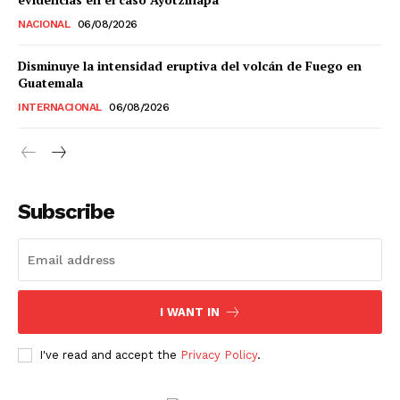
NACIONAL
06/08/2026
Estados
Disminuye la intensidad eruptiva del volcán de Fuego en
Guatemala
Aguascalientes
Baja California
INTERNACIONAL
06/08/2026
Baja California Sur
Campeche
Chiapas
Chihuahua
Ciudad de México
Coahuila
Colima
Durango
Estado de México
Guanajuato
Guerrero
Hidalgo
Jalisco
Michoacán
Zacatecas
Yucatán
Veracruz
Subscribe
Tlaxcala
Tamaulipas
Tabasco
Sonora
Sinaloa
San Luis Potosí
Quintana Roo
Querétaro
Puebla
Oaxaca
Nuevo León
Nayarit
Morelos
I WANT IN
I've read and accept the
Privacy Policy
.