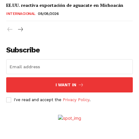
Estados
EE.UU. reactiva exportación de aguacate en Michoacán
INTERNACIONAL
08/08/2026
Aguascalientes
Baja California
Baja California Sur
Campeche
Chiapas
Chihuahua
Ciudad de México
Coahuila
Colima
Durango
Estado de México
Guanajuato
Guerrero
Hidalgo
Jalisco
Subscribe
Michoacán
Zacatecas
Yucatán
Veracruz
Tlaxcala
Tamaulipas
Tabasco
Sonora
Sinaloa
San Luis Potosí
Quintana Roo
Querétaro
Puebla
Oaxaca
Nuevo León
Nayarit
Morelos
I WANT IN
I've read and accept the
Privacy Policy
.