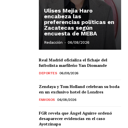
Ulises Mejía Haro
encabeza las
preferencias políticas en
Zacatecas según
encuesta de MEBA
Redacción
-
06/08/2026
Real Madrid oficializa el fichaje del
futbolista marfileño Yan Diomande
Chiapas
DEPORTES
06/08/2026
Coahuila
éxico
Zendaya y Tom Holland celebran su boda
Jalisco
en un exclusivo hotel de Londres
n
Veracruz
FAMOSOS
06/08/2026
Sonora
ana Roo
FGR revela que Ángel Aguirre ordenó
Nuevo León
desaparecer evidencias en el caso
Ayotzinapa