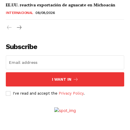
Estados
EE.UU. reactiva exportación de aguacate en Michoacán
INTERNACIONAL
08/08/2026
Aguascalientes
Baja California
Baja California Sur
Campeche
Chiapas
Chihuahua
Ciudad de México
Coahuila
Colima
Durango
Estado de México
Guanajuato
Guerrero
Hidalgo
Jalisco
Subscribe
Michoacán
Zacatecas
Yucatán
Veracruz
Tlaxcala
Tamaulipas
Tabasco
Sonora
Sinaloa
San Luis Potosí
Quintana Roo
Querétaro
Puebla
Oaxaca
Nuevo León
Nayarit
Morelos
I WANT IN
I've read and accept the
Privacy Policy
.