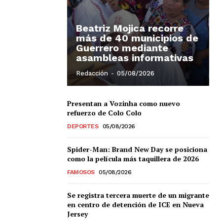
Beatriz Mojica recorre
más de 40 municipios de
Guerrero mediante
asambleas informativas
Redacción
-
05/08/2026
Presentan a Vozinha como nuevo
refuerzo de Colo Colo
Chiapas
DEPORTES
05/08/2026
Coahuila
éxico
Spider-Man: Brand New Day se posiciona
Jalisco
como la película más taquillera de 2026
n
Veracruz
FAMOSOS
05/08/2026
Sonora
ana Roo
Se registra tercera muerte de un migrante
Nuevo León
en centro de detención de ICE en Nueva
Jersey