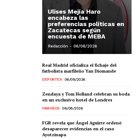
Ulises Mejía Haro
encabeza las
preferencias políticas en
Zacatecas según
encuesta de MEBA
Redacción
-
06/08/2026
Real Madrid oficializa el fichaje del
futbolista marfileño Yan Diomande
Chiapas
DEPORTES
06/08/2026
Coahuila
éxico
Zendaya y Tom Holland celebran su boda
Jalisco
en un exclusivo hotel de Londres
n
Veracruz
FAMOSOS
06/08/2026
Sonora
ana Roo
FGR revela que Ángel Aguirre ordenó
Nuevo León
desaparecer evidencias en el caso
Ayotzinapa