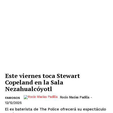
Michoacán
Zacatecas
Yucatán
Veracruz
Tlaxcala
Tamaulipas
Tabasco
Sonora
Sinaloa
San Luis Potosí
Quintana Roo
Querétaro
Puebla
Oaxaca
Nuevo León
Nayarit
Morelos
Este viernes toca Stewart
Copeland en la Sala
Nezahualcóyotl
Rocío Macías Padilla
-
FAMOSOS
12/12/2025
El ex baterista de The Police ofrecerá su espectáculo