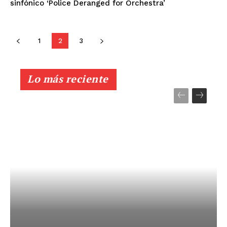
sinfónico ‘Police Deranged for Orchestra’
1
2
3
Lo más reciente