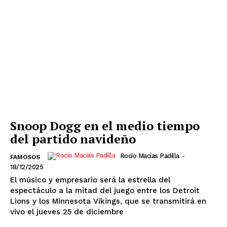
SUSCRIBIRSE
Snoop Dogg en el medio tiempo
del partido navideño
Estados
Rocío Macías Padilla
-
FAMOSOS
18/12/2025
Aguascalientes
Baja California
El músico y empresario será la estrella del
Baja California Sur
Campeche
Chiapas
espectáculo a la mitad del juego entre los Detroit
Chihuahua
Ciudad de México
Coahuila
Lions y los Minnesota Vikings, que se transmitirá en
Colima
Durango
Estado de México
vivo el jueves 25 de diciembre
Guanajuato
Guerrero
Hidalgo
Jalisco