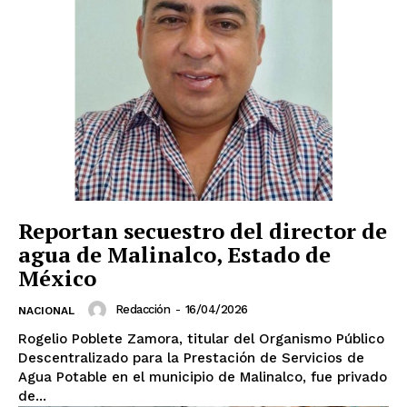
Reportan secuestro del director de
SUSCRIBIRSE
agua de Malinalco, Estado de
México
Redacción
-
16/04/2026
NACIONAL
Estados
Rogelio Poblete Zamora, titular del Organismo Público
Descentralizado para la Prestación de Servicios de
Aguascalientes
Baja California
Agua Potable en el municipio de Malinalco, fue privado
Baja California Sur
Campeche
Chiapas
de...