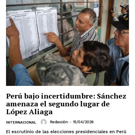
Chihuahua
Ciudad de México
Coahuila
Colima
Durango
Estado de México
Guanajuato
Guerrero
Hidalgo
Jalisco
Michoacán
Zacatecas
Yucatán
Veracruz
Tlaxcala
Tamaulipas
Tabasco
Sonora
Sinaloa
San Luis Potosí
Quintana Roo
Querétaro
Puebla
Oaxaca
Nuevo León
Nayarit
Morelos
Perú bajo incertidumbre: Sánchez
amenaza el segundo lugar de
López Aliaga
Redacción
-
15/04/2026
INTERNACIONAL
El escrutinio de las elecciones presidenciales en Perú