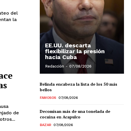
ateo del
ntan la
EE.UU. descarta
flexibilizar la presión
hacia Cuba
Redacción
-
07/08/2026
ace
as
Belinda encabeza la lista de los 50 más
bellos
FAMOSOS
07/08/2026
ausa
Decomisan más de una tonelada de
anjado de
cocaína en Acapulco
tros...
BAZAR
07/08/2026