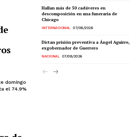
Hallan más de 50 cadáveres en
descomposición en una funeraria de
Chicago
de
INTERNACIONAL
07/08/2026
Chiapas
Dictan prisión preventiva a Ángel Aguirre,
Coahuila
ros
exgobernador de Guerrero
éxico
NACIONAL
07/08/2026
Jalisco
n
Veracruz
Sonora
ana Roo
ste domingo
Nuevo León
ta el 74.9%