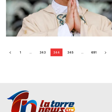
1
...
343
344
345
...
691