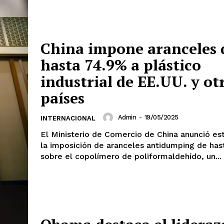
mento
Estados
China impone aranceles 
Aguascalientes
Baja California
hasta 74.9% a plástico
Baja California Sur
Campeche
Chihuahua
Ciudad de México
industrial de EE.UU. y ot
Colima
Durango
Estado de M
países
Guanajuato
Guerrero
Hidalgo
Michoacán
Zacatecas
Yucatá
Admin
-
19/05/2025
INTERNACIONAL
Tlaxcala
Tamaulipas
Tabasco
Sinaloa
San Luis Potosí
Quint
El Ministerio de Comercio de China anunció e
Querétaro
Puebla
Oaxaca
la imposición de aranceles antidumping de has
Nayarit
Morelos
sobre el copolímero de poliformaldehído, un...
IRSE