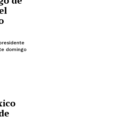
go de
el
o
presidente
ste domingo
xico
de