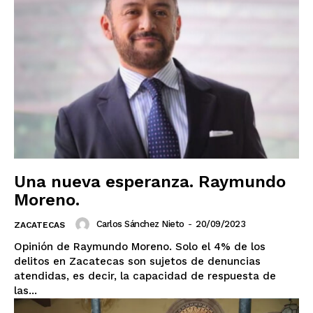
Aguascalientes
Baja California
Baja California Sur
Campeche
Chiapas
Chihuahua
Ciudad de México
Coahuila
Colima
Durango
Estado de México
Guanajuato
Guerrero
Hidalgo
Jalisco
Michoacán
Zacatecas
Yucatán
Veracruz
Tlaxcala
Tamaulipas
Tabasco
Sonora
Sinaloa
San Luis Potosí
Quintana Roo
Querétaro
Puebla
Oaxaca
Nuevo León
Nayarit
Morelos
Una nueva esperanza. Raymundo
Moreno.
Carlos Sánchez Nieto
-
20/09/2023
ZACATECAS
Opinión de Raymundo Moreno. Solo el 4% de los
delitos en Zacatecas son sujetos de denuncias
atendidas, es decir, la capacidad de respuesta de
las...