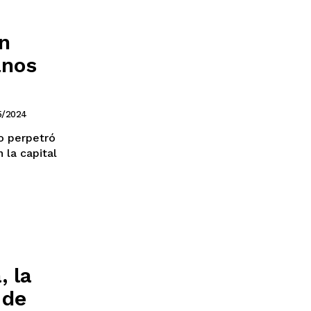
n
anos
5/2024
o perpetró
 la capital
, la
 de