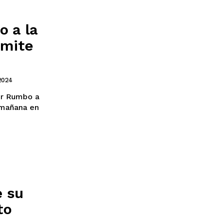
o a la
emite
2024
or Rumbo a
 mañana en
e su
to