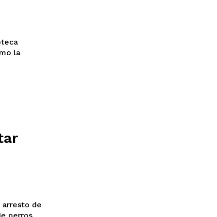
oteca
omo la
tar
 arresto de
de perros