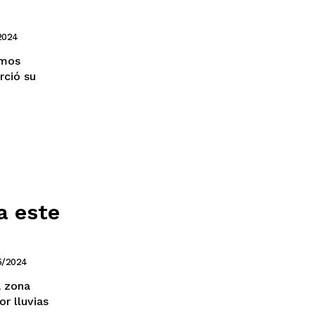
2024
amos
rció su
a este
Chiapas
Coahuila
éxico
5/2024
Jalisco
a zona
n
Veracruz
r lluvias
Sonora