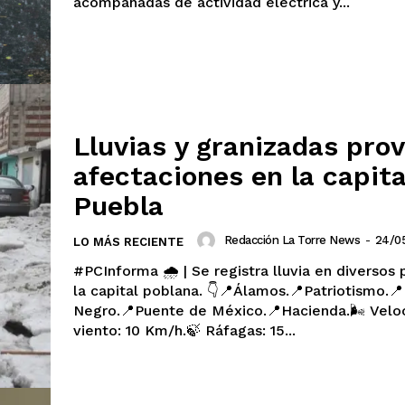
acompañadas de actividad eléctrica y...
Sinaloa
San Luis Potosí
Quint
Querétaro
Puebla
Oaxaca
Nayarit
Morelos
IRSE
Lluvias y granizadas pro
afectaciones en la capita
Puebla
Redacción La Torre News
-
24/0
LO MÁS RECIENTE
#PCInforma 🌧️ | Se registra lluvia en diversos
la capital poblana. 👇📍Álamos.📍Patriotismo.
Negro.📍Puente de México.📍Hacienda.🌬️ Velo
viento: 10 Km/h.🍃 Ráfagas: 15...