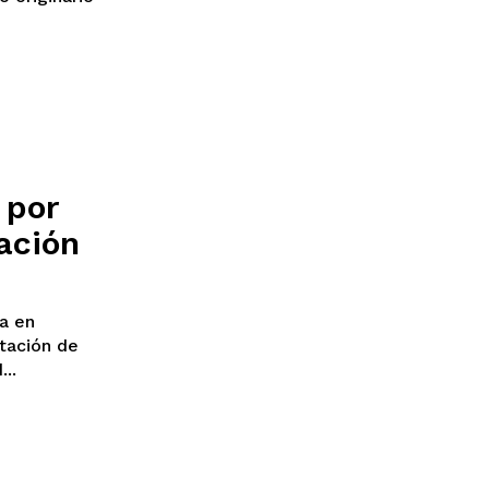
 por
ación
a en
tación de
..