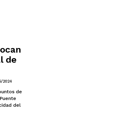
ana Roo
Nuevo León
vocan
l de
5/2024
 puntos de
Puente
cidad del