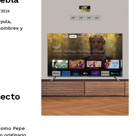
/2024
yula,
 hombres y
lecto
 como Pepe
o originario