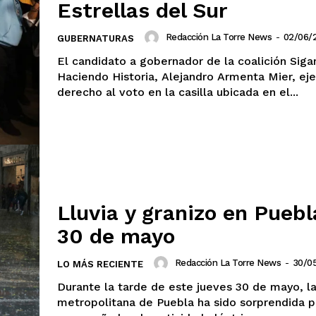
Estrellas del Sur
Redacción La Torre News
-
02/06/
GUBERNATURAS
El candidato a gobernador de la coalición Sig
Haciendo Historia, Alejandro Armenta Mier, eje
derecho al voto en la casilla ubicada en el...
mento
Estados
Lluvia y granizo en Puebl
Aguascalientes
Baja California
Baja California Sur
Campeche
30 de mayo
Chihuahua
Ciudad de México
Colima
Durango
Estado de M
Redacción La Torre News
-
30/0
LO MÁS RECIENTE
Guanajuato
Guerrero
Hidalgo
Durante la tarde de este jueves 30 de mayo, l
Michoacán
Zacatecas
Yucatá
metropolitana de Puebla ha sido sorprendida po
Tlaxcala
Tamaulipas
Tabasco