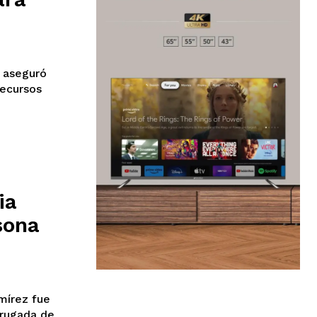
, aseguró
recursos
ia
sona
mírez fue
drugada de