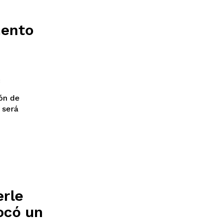
Jalisco
n
Veracruz
Sonora
ento
ana Roo
Nuevo León
3
ión de
 será
erle
ocó un