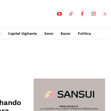
X
Capital Vigilante
Sexo
Bazar
Política
chando
ara