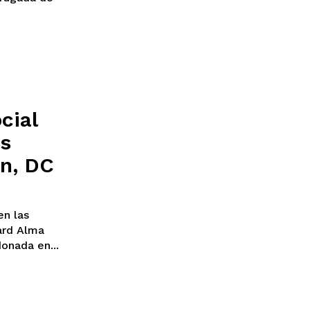
cial
es
n, DC
Alma
onada en...
Chiapas
Coahuila
éxico