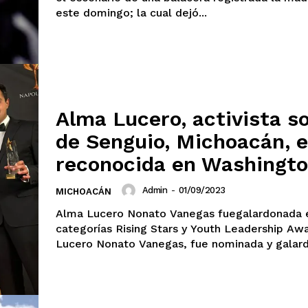
este domingo; la cual dejó...
Alma Lucero, activista so
de Senguio, Michoacán, 
reconocida en Washingto
mento
Admin
-
01/09/2023
MICHOACÁN
Estados
Alma Lucero Nonato Vanegas fuegalardonada en las
categorías Rising Stars y Youth Leadership Award 
Lucero Nonato Vanegas, fue nominada y galard
Aguascalientes
Baja California
Baja California Sur
Campeche
Chihuahua
Ciudad de México
Colima
Durango
Estado de M