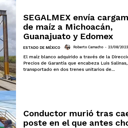
Guanajuato
Guerrero
Hidalgo
Michoacán
Zacatecas
Yucatá
Tlaxcala
Tamaulipas
Tabasco
SEGALMEX envía cargam
Sinaloa
San Luis Potosí
Quint
de maíz a Michoacán,
Querétaro
Puebla
Oaxaca
Nayarit
Morelos
Guanajuato y Edomex
Roberto Camacho
-
23/08/202
ESTADO DE MÉXICO
IRSE
El maíz blanco adquirido a través de la Direcc
Precios de Garantía que encabeza Luis Salinas,
transportado en dos trenes unitarios de...
Conductor murió tras ca
poste en el que antes ch