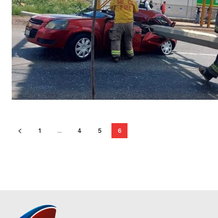
1
...
4
5
6