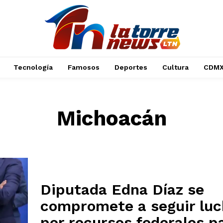
Tecnología
Famosos
Deportes
Cultura
CDM
Michoacán
Diputada Edna Díaz se
compromete a seguir lu
por recursos federales p