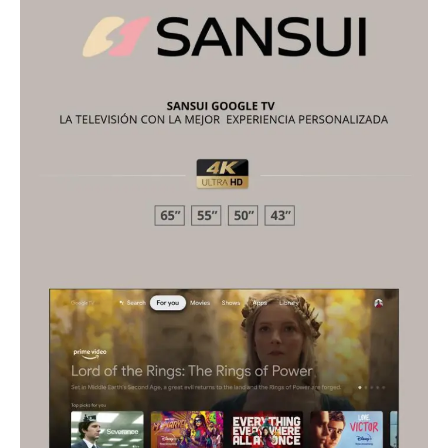
SUSCRIBIRSE
Estados
Aguascalientes
Baja California
Baja California Sur
Campeche
Chiapas
Chihuahua
Ciudad de México
Coahuila
Colima
Durango
Estado de México
Guanajuato
Guerrero
Hidalgo
Jalisco
Michoacán
Zacatecas
Yucatán
Veracruz
Tlaxcala
Tamaulipas
Tabasco
Sonora
Sinaloa
San Luis Potosí
Quintana Roo
Querétaro
Puebla
Oaxaca
Nuevo León
Nayarit
Morelos