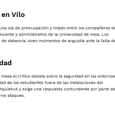
Estados
 en Vilo
Aguascalientes
Baja California
Baja California Sur
Campeche
 una ola de preocupación y miedo entre los compañeros d
Chihuahua
Ciudad de México
docente y administrativo de la Universidad de Iowa. Los
Colima
Durango
Estado de M
 de distancia, viven momentos de angustia ante la falta d
Guanajuato
Guerrero
Hidalgo
Michoacán
Zacatecas
Yucatá
Tlaxcala
Tamaulipas
Tabasco
idad
Sinaloa
San Luis Potosí
Quint
Querétaro
Puebla
Oaxaca
Nayarit
Morelos
mesa el crítico debate sobre la seguridad en los entorno
dad de los estudiantes fuera de las instalaciones del
quietud y exige una respuesta contundente por parte d
IRSE
ros ataques.