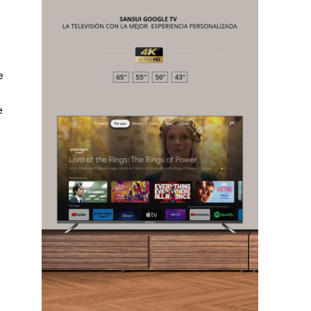
Chiapas
e
Coahuila
éxico
e
Jalisco
n
Veracruz
Sonora
ana Roo
Nuevo León
s
e