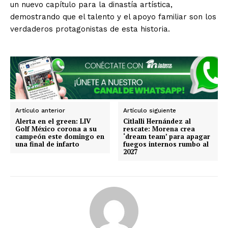
un nuevo capítulo para la dinastía artística,
demostrando que el talento y el apoyo familiar son los
verdaderos protagonistas de esta historia.
SUSCRIBIRSE
Artículo anterior
Artículo siguiente
Alerta en el green: LIV
Citlalli Hernández al
Golf México corona a su
rescate: Morena crea
campeón este domingo en
‘dream team’ para apagar
una final de infarto
fuegos internos rumbo al
2027
Estados
Aguascalientes
Baja California
Baja California Sur
Campeche
Chiapas
Chihuahua
Ciudad de México
Coahuila
Colima
Durango
Estado de México