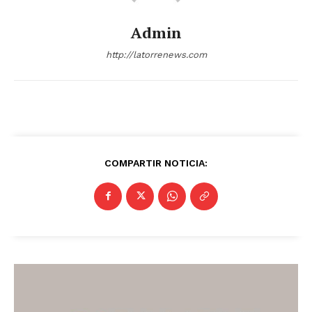
Guanajuato
Guerrero
Hidalgo
Jalisco
Michoacán
Zacatecas
Yucatán
Veracruz
Admin
Tlaxcala
Tamaulipas
Tabasco
Sonora
Sinaloa
San Luis Potosí
Quintana Roo
http://latorrenews.com
Querétaro
Puebla
Oaxaca
Nuevo León
Nayarit
Morelos
COMPARTIR NOTICIA: