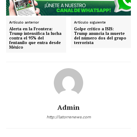
Estados
Aguascalientes
Baja California
Artículo anterior
Artículo siguiente
Baja California Sur
Campeche
Chiapas
Alerta en la Frontera:
Golpe crítico a ISIS:
Chihuahua
Ciudad de México
Coahuila
Trump intensifica la lucha
Trump anuncia la muerte
contra el 95% del
del número dos del grupo
Colima
Durango
Estado de México
fentanilo que entra desde
terrorista
Guanajuato
Guerrero
Hidalgo
Jalisco
México
Michoacán
Zacatecas
Yucatán
Veracruz
Tlaxcala
Tamaulipas
Tabasco
Sonora
Sinaloa
San Luis Potosí
Quintana Roo
Querétaro
Puebla
Oaxaca
Nuevo León
Nayarit
Morelos
Admin
http://latorrenews.com